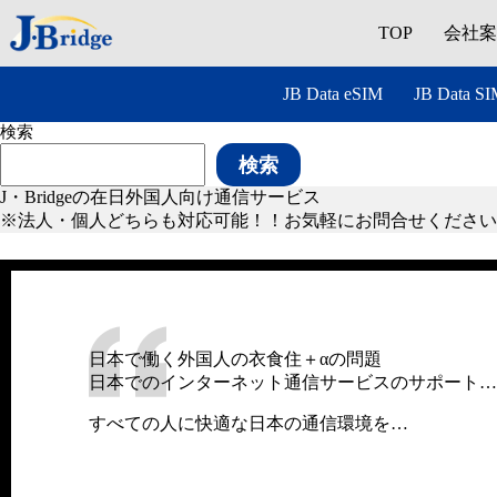
コ
会社
ン
TOP
テ
ン
JB Data eSIM
JB Data S
ツ
へ
検索
ス
検索
キ
ッ
J・Bridgeの在日外国人向け通信サービス
プ
※法人・個人どちらも対応可能！！お気軽にお問合せください
日本で働く外国人の衣食住＋αの問題
日本でのインターネット通信サービスのサポート…
すべての人に快適な日本の通信環境を…