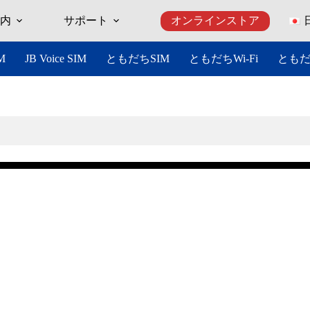
案内
サポート
オンラインストア
ともだちSIM
ともだちWi-Fi
とも
IM
JB Voice SIM